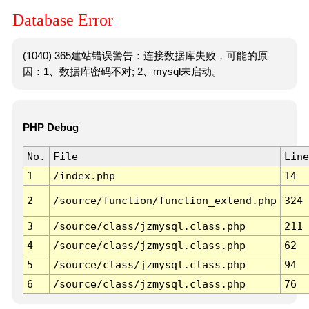
Database Error
(1040) 365建站错误警告：连接数据库失败，可能的原
因：1、数据库密码不对; 2、mysql未启动。
PHP Debug
No.
File
Line
1
/index.php
14
2
/source/function/function_extend.php
324
3
/source/class/jzmysql.class.php
211
4
/source/class/jzmysql.class.php
62
5
/source/class/jzmysql.class.php
94
6
/source/class/jzmysql.class.php
76