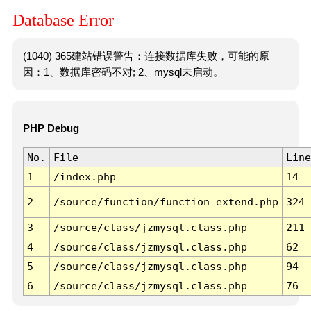
Database Error
(1040) 365建站错误警告：连接数据库失败，可能的原
因：1、数据库密码不对; 2、mysql未启动。
PHP Debug
No.
File
Line
1
/index.php
14
2
/source/function/function_extend.php
324
3
/source/class/jzmysql.class.php
211
4
/source/class/jzmysql.class.php
62
5
/source/class/jzmysql.class.php
94
6
/source/class/jzmysql.class.php
76