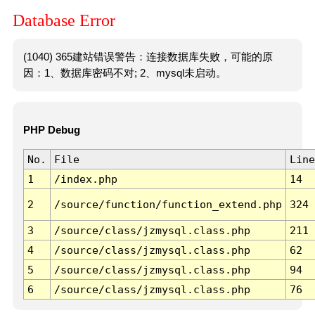
Database Error
(1040) 365建站错误警告：连接数据库失败，可能的原
因：1、数据库密码不对; 2、mysql未启动。
PHP Debug
No.
File
Line
1
/index.php
14
2
/source/function/function_extend.php
324
3
/source/class/jzmysql.class.php
211
4
/source/class/jzmysql.class.php
62
5
/source/class/jzmysql.class.php
94
6
/source/class/jzmysql.class.php
76