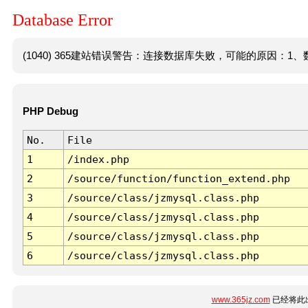
Database Error
(1040) 365建站错误警告：连接数据库失败，可能的原因：1、数
PHP Debug
No.
File
1
/index.php
2
/source/function/function_extend.php
3
/source/class/jzmysql.class.php
4
/source/class/jzmysql.class.php
5
/source/class/jzmysql.class.php
6
/source/class/jzmysql.class.php
www.365jz.com
已经将此