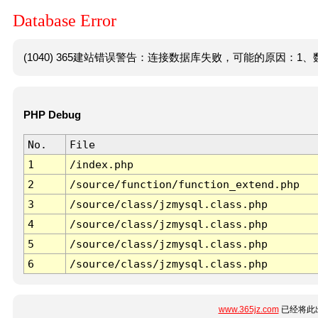
Database Error
(1040) 365建站错误警告：连接数据库失败，可能的原因：1、数
PHP Debug
No.
File
1
/index.php
2
/source/function/function_extend.php
3
/source/class/jzmysql.class.php
4
/source/class/jzmysql.class.php
5
/source/class/jzmysql.class.php
6
/source/class/jzmysql.class.php
www.365jz.com
已经将此