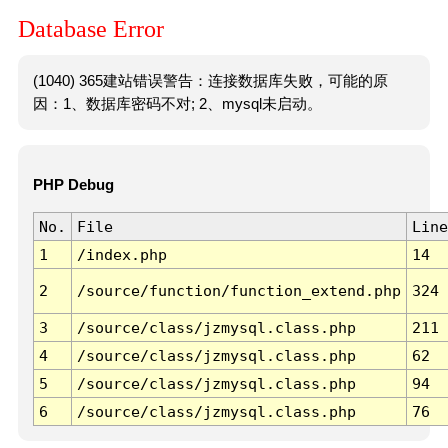
Database Error
(1040) 365建站错误警告：连接数据库失败，可能的原
因：1、数据库密码不对; 2、mysql未启动。
PHP Debug
No.
File
Line
1
/index.php
14
2
/source/function/function_extend.php
324
3
/source/class/jzmysql.class.php
211
4
/source/class/jzmysql.class.php
62
5
/source/class/jzmysql.class.php
94
6
/source/class/jzmysql.class.php
76