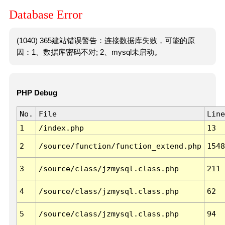
Database Error
(1040) 365建站错误警告：连接数据库失败，可能的原
因：1、数据库密码不对; 2、mysql未启动。
PHP Debug
No.
File
Line
1
/index.php
13
2
/source/function/function_extend.php
1548
3
/source/class/jzmysql.class.php
211
4
/source/class/jzmysql.class.php
62
5
/source/class/jzmysql.class.php
94