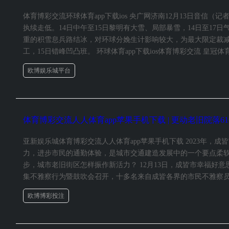
体育博彩交流环球体育app下载ios 央广网济南12月13日音信
执续走低。14日中午至15日黎明有大雪、局部暴雪，14日至17
重的积雪息兵路结冰，对环球分娩生计影响较大，为最大限定裁减
工，15日错峰凹凸班。 环球体育app下载ios体育博彩交流 皇冠体育h
欧博娱乐城平台
体育博彩交流人人体育app苹果手机下载 | 更动老旧院落61
亚新娱乐城体育博彩交流人人体育app苹果手机下载 2023年，成
力，进步市民的通勤体验，是城市交通建造发展中的一个要点柔软
步，城市老旧街区怎样振作新活力？ 12月13日，成皆市幸福好
集不雅察行为暨鼓吹会召开，十多名来自成皆各界的市民不雅察
欧博博彩投注