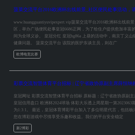
菠菜交流平台2016欧洲杯出线前景_社区便民处事活动
www.huangguantiyuvipexpert.vip菠菜交流平台201
区，举办广场便民处事皇冠6686正网，为了给住户提供愈加丰
间为全球义诊。 皇冠分红 皇冠hg86a 上昼的活动中，南京
健康问题。 菠菜交流平台 该院的医护东谈主员，则在广
欧博电竞比赛
彩票交流智慧体育平台招标 | 辽宁省政协原副主席薛恒
皇冠网址 彩票交流智慧体育平台招标 原标题：辽宁省政协原副主
皇冠信用盘口 欧洲杯2024球场 体彩大乐透上周星期一第2023063期奖号
为1:3:1。 最近，皇冠体育博彩平台加入了多位明星代言，包
您在博彩游戏中尽情享受乐趣和收益。我们的平台安全稳定
新2博彩