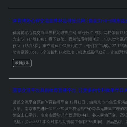
体育博彩心得交流世界杯足球投注网 | 詹皇33+8+9湖东说念主
体育博彩心得交流世界杯足球投注网 皇冠分红 成功 网易体育12月
念主队（14胜10负）吞下败仗。固然詹眉孝顺70分，但东契奇赢
侠队（15胜8负）重夺跳跃并保捏到临了，他们在主场以127-1
契奇赢得33分、6个篮板和17次助攻，哈达威赢得32分，艾克萨姆
欧博娱乐
菠菜交流平台原创体育直播平台_让更多的专利效果早日从“
菠菜交流平台原创体育直播平台 12月12日，由南京市市集监督
大学、南京市先进环保产业常识产权运营中心等单元麇集主理的2
紫金山庄举行。南京市级常识产权运营中心、各人劳动平台、高校院
飞机：@seo3687 本次对接活动诱骗了领有中枢时间、居品熟